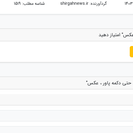
گردآورنده:
shirgahnews.ir
شناسه مطلب: 1519
عکس" امتیاز دهید
د حتی دکمه پاور ، عکس"