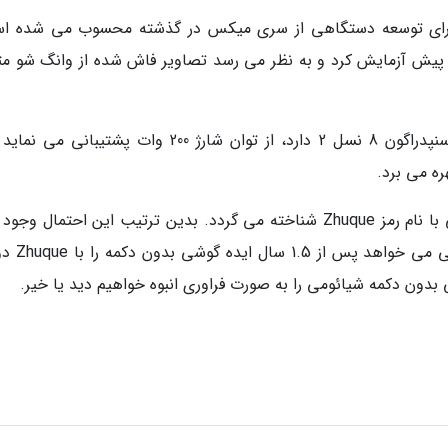
ی برای توسعه دستگاهی از سری میکس در گذشته محسوب می شده ا
اولین گوشی بدون دکمه خود را 1.5 سال پیش آزمایش کرد و به نظر می رسد تصاویر فاش شده از وانگ شو 
گفته می گردد طرح مفهومی وانگ شو پردازنده اسنپدراگون 8 نسل 2 دارد، از توان شارژ 200 وات پشتیبان
پیش تر گزارش شد که گوشی بدون دکمه شیائومی با نام رمز Zhuque شناخته می گردد. بدین ترتیب این احتمال و
که وانگ شو طرحی لغوشده باشد و اکنون شیا
بدون دکمه شیائومی را به صورت فراوری انبوه خواهیم دید یا خیر.