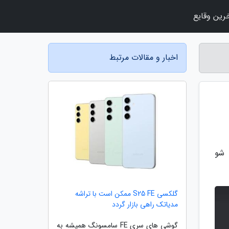
رین وقایع
اخبار و مقالات مرتبط
 شو
گلکسی S25 FE ممکن است با تراشه
مدیاتک راهی بازار گردد
گوشی های سری FE سامسونگ همیشه به