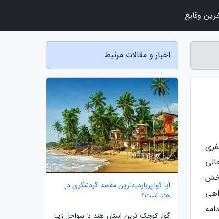
رین وقایع
اخبار و مقالات مرتبط
فری
الی
بخش
آیا گوا پربازدیدترین مقصد گردشگری در
اهی
هند است؟
امه
گوا، کوچک ترین استان هند با سواحل زیبا