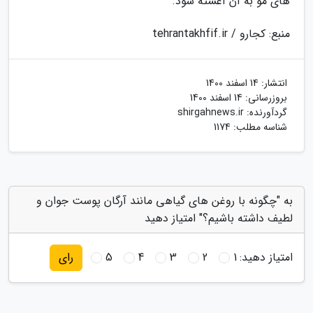
های مو به آن آغشته شود.
منبع: کجارو / tehrantakhfif.ir
انتشار:
14 اسفند 1400
بروزرسانی:
14 اسفند 1400
گردآورنده:
shirgahnews.ir
شناسه مطلب: 1174
به "چگونه با روغن های گیاهی مانند آرگان پوست جوان و
لطیف داشته باشیم؟" امتیاز دهید
امتیاز دهید:
1
2
3
4
5
رای