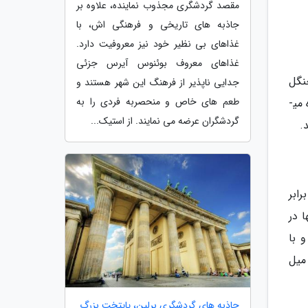
مقصد گردشگری مجذوب نماینده، علاوه بر
جاذبه های تاریخی و فرهنگی اش، با
غذاهای بی نظیر خود نیز معروفیت دارد.
غذاهای معروف بوئنوس آیرس جزئی
زی جنگل
جدایی ناپذیر از فرهنگ این شهر هستند و
طعم های خاص و منحصربه فردی را به
در زبان چینی است) برای توصیف غذاخوری­ های متحرکی که با سوزاندن چوب بامبو درست می­ کنند، در شانگهای استفاده می­
گردشگران عرضه می نمایند. از استیک...
.
ابر
ا در
 با
میل
جاذبه های گردشگری برلین، پایتخت بزرگ