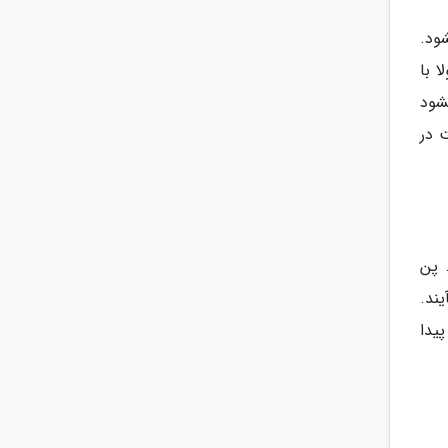
ت که طبخ می­شود.
 با
­شود
 در
 پن
یند.
یدا