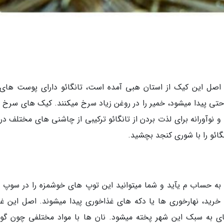
 اصل این کیک از استان هبی آمده است، تانگائو دارای پوست ه­ای 
تی پیدا می­شود، خمیر را در روغن زیاد سرخ می­کنند. کیک­ های سرخ 
وآورانه برای لذت بردن از تانگائو ترکیبی از چاشنی­ های مختلف در
گائو را با شوری کنجد بچشید.
ه حساب م ی­آید و شما می­توانید این توپ ­های خوشمزه را در سوپ ­
خرید، نهارخوری­ ها یا دکه­ های غذاخوری پیدا می­شوند. اصل این غذا
های به سبک این شهر پخته می­شود. نان­ ها با مواد مختلفی چون گ