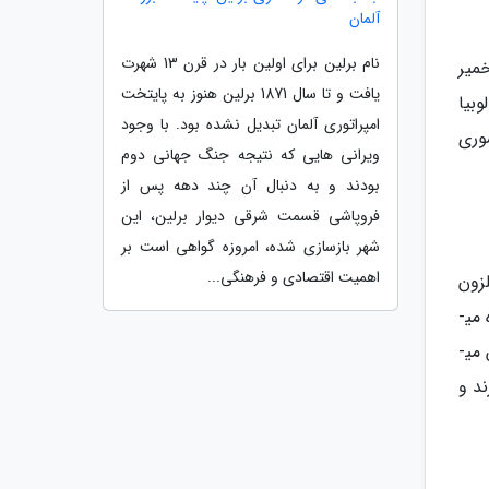
آلمان
نام برلین برای اولین بار در قرن 13 شهرت
میر
یافت و تا سال 1871 برلین هنوز به پایتخت
وبیا
امپراتوری آلمان تبدیل نشده بود. با وجود
وری
ویرانی هایی که نتیجه جنگ جهانی دوم
بودند و به دنبال آن چند دهه پس از
فروپاشی قسمت شرقی دیوار برلین، این
شهر بازسازی شده، امروزه گواهی است بر
اهمیت اقتصادی و فرهنگی...
زون
استفاده می­شود. اما بیشتر از حلزون­ های تازه­ای که از ناحیه تونکسی در استان آنهویی آورده می­شود، برای پخت استفاده می­
شود. اسکارگوتهای آبدار (نوعی حلزون) معمولا قبل از اینکه با پود جعفری و کاسیا پخته شوند به مدت دو روز در آب خیس می­
ند و