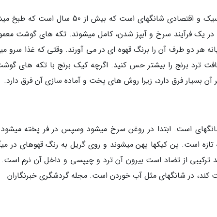
کیک برنج با تکه­ های گوشت یکی از غذاهای کلاسیک و اقتصادی شانگهای است که بیش از 50 سال اس
 یک فرآیند سرخ و آبپز شدن، کامل می­شوند. تکه ­های گوشت معمولا
طرف آن را برنگ قهوه ای در می­­­­­­­­­­­­­­­­ آورند. وقتی که غذا سرو می
فت ترد برنج را بیشتر حس کنید. اگرچه کیک برنج با تکه­ های گوشت
آن بسیار فرق دارد، زیرا روش ­های پخت و آماده سازی آن فرق دارد.
نگهای است. ابتدا در روغن سرخ می­شود وسپس در فر پخته می­شود.
ازه است. پن کیک­ها پهن می­شوند و روی گریل به رنگ قهوه­ای در می­آ
ترکیبی از تضاد است بیرون آن ترد و چیپسی و داخل آن نرم است. پ
 کند، در شانگهای مثل آب خوردن است. مجله گردشگری خبرنگاران