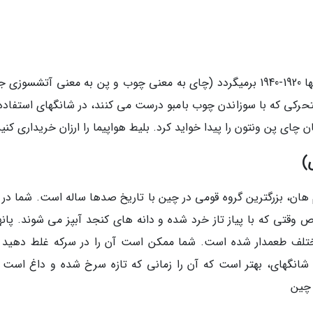
اصطلاح چای پن ونتون به سلسله تسانگ بین سال­ها 1920-1940 برمی­گردد (چای به معنی چوب و پن به معنی آتش­سو
 پن ونتون را پیدا خواید کرد. بلیط هواپیما را ارزان خریداری کنید
)
ان، بزرگترین گروه قومی در چین با تاریخ صدها ساله است. شما در بر
وقتی که با پیاز تاز خرد شده و دانه ­های کنجد آب­پز می ­شوند. پان­ه
مختلف طعم­دار شده است. شما ممکن است آن را در سرکه غلط دهید و
نگهای، بهتر است که آن را زمانی که تازه سرخ شده و داغ است 
 چین