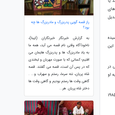
 یا
های
بدیل
راز قصه گویی پدربزرگ و مادربزرگ ها چه
بود؟
یده
به گزارش خبرنگار خبرنگاران (ایبنا)،
ناخودآگاه وقتی نام قصه می آید، همه ما
این
به یاد مادربزرگ ها و پدربزرگ هایمان می
افتیم؛ کسانی که با صورت مهربان و لبخندی
 در
که در پس آن است، قصه می گفتند. قصه
شاه پریان، ننه سرما، رستم و سهراب و... .
 او
گاهی وقت ها رستم بودیم و گاهی وقت ها
دختر شاه پریان. هر...
شوهر دوم خود، بروس وایلدر، را دیدار کرد او را برای ساخت قفسه کتاب استخدام کرد. آنها در ژانویه 1985