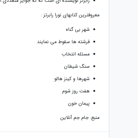
رابرتز نویسنده ای است که که جوایز متعددی از
معروفترین کتابهای نورا رابرتز :
شهر بی گناه
فرشته ها سقوط می نمایند
مسئله انتخاب
سنگ شیطان
شهرها و کینز هالو
هفت روز شوم
پیمان خون
منبع: جام جم آنلاین