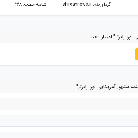
گردآورنده:
shirgahnews.ir
شناسه مطلب: 468
ورا رابرتز" امتیاز دهید
ه مشهور آمریکایی نورا رابرتز"