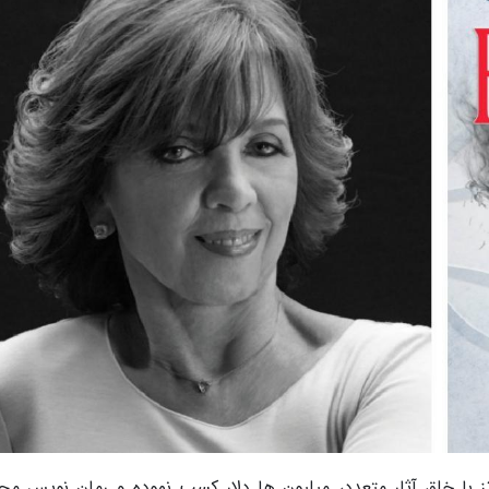
رتز با خلق آثار متعدد، میلیون ها دلار کسب نموده و رمان نویس مح