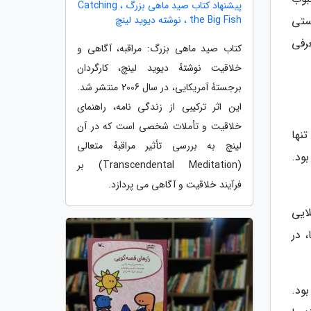
پیشنهاد کتاب صید ماهی بزرگ ، Catching
ردستی
the Big Fish ، نوشته دیوید لینچ
رفی
کتاب صید ماهی بزرگ: مراقبه، آگاهی و
خلاقیت نوشتهٔ دیوید لینچ، کارگردان
برجستهٔ آمریکایی، در سال 2006 منتشر شد.
این اثر ترکیبی از زندگی نامه، راهنمای
خلاقیت و تأملات شخصی است که در آن
تنها
لینچ به بررسی تأثیر مراقبهٔ متعالی
بود.
(Transcendental Meditation) بر
فرآیند خلاقیت و آگاهی می پردازد.
ایی
 در
بود.