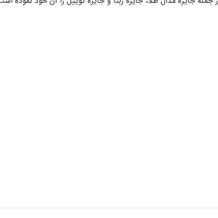
 جمله جایزه مدال طلا، جایزه ربتا و جایزه کوییل را آن خود نموده است