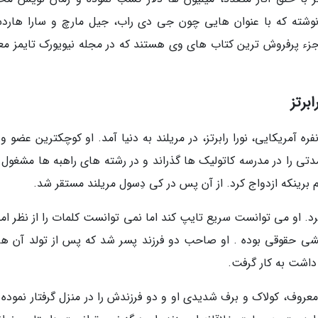
ها شده است. رابرتز بیش از 200 رمان نوشته که با عنوان هایی چون جی دی راب، جیل مارچ و سارا ها
جزء پرفروش ترین کتاب های وی هستند که در مجله نیویورک تایمز مع
برتز
انواده هفت نفره آمریکایی، نورا رابرتز، در مریلند به دنیا آمد. او کوچکترین عضو و 
مدتی را در مدرسه کاتولیک ها گذراند و در رشته های راهبه ها مشغول 
م برینکه ازدواج کرد. از آن پس در کی دِسول مریلند مستقر شد.
. او می توانست سریع تایپ کند اما نمی توانست کلمات را از نظر امل
ی حقوقی بوده . او صاحب دو فرزند پسر شد که پس از تولد آن ها،
 داشت به کار گرفت.
ی حادثه ای معروف، کولاک و برف شدیدی او و دو فرزندش را در منزل گرفتار نموده 