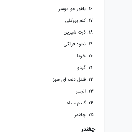
بلغور جو دوسر
کلم بروکلی
ذرت شیرین
نخود فرنگی
خرما
گردو
فلفل دلمه ای سبز
انجیر
گندم سیاه
چغندر
چغندر