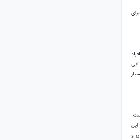
واند برای
افراد
ذایی
یار
 داده است.
 این
ن و