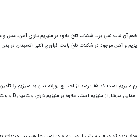
 آن لذت نمی برد. شکلات تلخ علاوه بر منیزیم دارای آهن، مس و من
منیزیم و آهن موجود در شکلات تلخ باعث فراوری آنتی اکسیدان در بدن 
یک میوه آووکادو در سایز میانه دارای 58 میلی گرم منیزیم است که 15 درصد از احتیاج روزانه بدن به منیزیم را
نماید. آووکادو این میوه خوشمزه و که در بین مواد غذایی سرشار از منیزیم 
واد بوده که منبعی سرشار از منیزیم و ویتامین ها هستند. حبوبات بعل