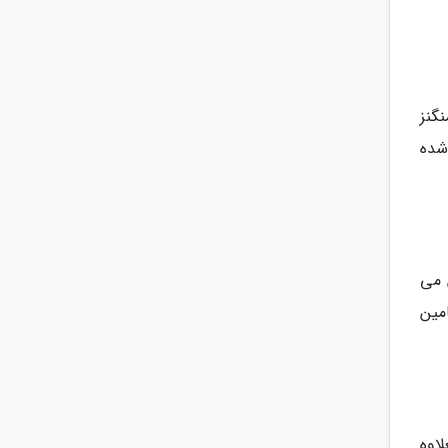
گنز
شده
 تأمین می
است، علاوه بر منیزیم دارای ویتامین B و ویتامین
اوه