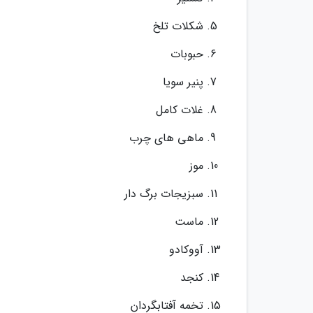
شکلات تلخ
حبوبات
پنیر سویا
غلات کامل
ماهی های چرب
موز
سبزیجات برگ دار
ماست
آووکادو
کنجد
تخمه آفتابگردان