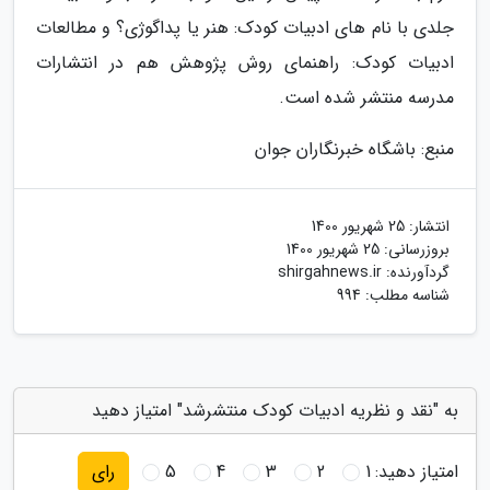
جلدی با نام های ادبیات کودک: هنر یا پداگوژی؟ و مطالعات
ادبیات کودک: راهنمای روش پژوهش هم در انتشارات
مدرسه منتشر شده است.
منبع: باشگاه خبرنگاران جوان
انتشار:
25 شهریور 1400
بروزرسانی:
25 شهریور 1400
گردآورنده:
shirgahnews.ir
شناسه مطلب: 994
به "نقد و نظریه ادبیات کودک منتشرشد" امتیاز دهید
امتیاز دهید:
1
2
3
4
5
رای